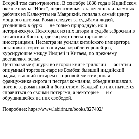
Второй том саги-трилогии. В сентябре 1838 года в Индийском
океане шхуна “Ибис”, перевозившая заключенных и наемных
рабочих из Калькутты на Маврикий, попала в самый центр
мощного шторма. Роман следует за судьбами людей,
угодивших в бурю — не только природную, но и
историческую. Некоторых из них шторм и судьба забросили в
китайский Кантон, где сосредоточена торговля с
иностранцами. Несмотря на усилия китайского императора
остановить торговлю опиума, корабли европейцев,
курсирующие между Индией и Китаем, по-прежнему
доставляют зелье.
Центральные фигуры во второй книге трилогии — богатый
опиумный торговец-парс из Бомбея; бывший индийский
раджа, ставший писарем в торговой миссии; юная
француженка-сирота и пестрая компания, объединившаяся в
погоне за романтикой и богатством. Каждый из них пытается
справиться со своими потерями, а некоторые — и с
обрушившейся на них свободой.
Подробнее: https://www.labirint.ru/books/827402/