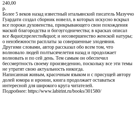
240,00
р.
Более 5 веков назад известный итальянский писатель Мазуччо
Гуардати создал сборник новелл, в которых искусно вскрыл
все пороки духовенства, прикрывающего свои похождения
маской благородства и богоугодничества; в красках описал
все &quot;прелести&quot; и несовершенство женской натуры;
о неизбежности расплаты за совершенные злодеяния.
Другими словами, автор рассказал обо всем том, что
волновало людей полтысячелетия назад и продолжает
волновать и по сей день. Тем самым он обеспечил
бессмертность своему произведению, поскольку все эти темы
не утратят свою актуальность никогда.
Написанная живым, красочным языком и с присущей автору
долей юмора и иронии, книга продолжает оставаться
интересной для широкого круга читателей.
Подробнее: https://www.labirint.ru/books/301580/