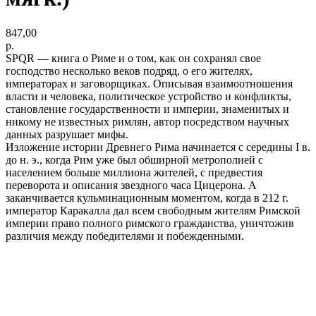
847,00
р.
SPQR — книга о Риме и о том, как он сохранял свое
господство несколько веков подряд, о его жителях,
императорах и заговорщиках. Описывая взаимоотношения
власти и человека, политическое устройство и конфликты,
становление государственности и империи, знаменитых и
никому не известных римлян, автор посредством научных
данных разрушает мифы.
Изложение истории Древнего Рима начинается с середины I в.
до н. э., когда Рим уже был обширной метрополией с
населением больше миллиона жителей, с предвестия
переворота и описания звездного часа Цицерона. А
заканчивается кульминационным моментом, когда в 212 г.
император Каракалла дал всем свободным жителям Римской
империи право полного римского гражданства, уничтожив
различия между победителями и побежденными.