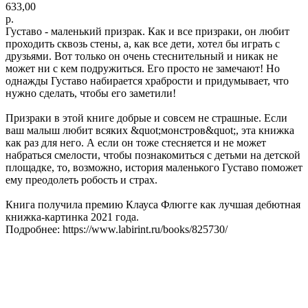
633,00
р.
Густаво - маленький призрак. Как и все призраки, он любит
проходить сквозь стены, а, как все дети, хотел бы играть с
друзьями. Вот только он очень стеснительный и никак не
может ни с кем подружиться. Его просто не замечают! Но
однажды Густаво набирается храбрости и придумывает, что
нужно сделать, чтобы его заметили!
Призраки в этой книге добрые и совсем не страшные. Если
ваш малыш любит всяких &quot;монстров&quot;, эта книжка
как раз для него. А если он тоже стесняется и не может
набраться смелости, чтобы познакомиться с детьми на детской
площадке, то, возможно, история маленького Густаво поможет
ему преодолеть робость и страх.
Книга получила премию Клауса Флюгге как лучшая дебютная
книжка-картинка 2021 года.
Подробнее: https://www.labirint.ru/books/825730/