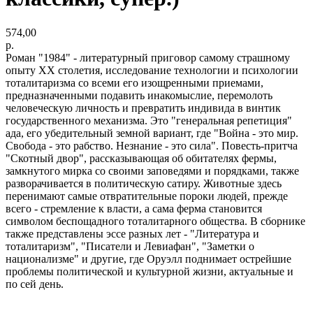
574,00
р.
Роман "1984" - литературный приговор самому страшному
опыту ХХ столетия, исследование технологии и психологии
тоталитаризма со всеми его изощренными приемами,
предназначенными подавить инакомыслие, перемолоть
человеческую личность и превратить индивида в винтик
государственного механизма. Это "генеральная репетиция"
ада, его убедительный земной вариант, где "Война - это мир.
Свобода - это рабство. Незнание - это сила". Повесть-притча
"Скотный двор", рассказывающая об обитателях фермы,
замкнутого мирка со своими заповедями и порядками, также
разворачивается в политическую сатиру. Животные здесь
перенимают самые отвратительные пороки людей, прежде
всего - стремление к власти, а сама ферма становится
символом беспощадного тоталитарного общества. В сборнике
также представлены эссе разных лет - "Литература и
тоталитаризм", "Писатели и Левиафан", "Заметки о
национализме" и другие, где Оруэлл поднимает острейшие
проблемы политической и культурной жизни, актуальные и
по сей день.