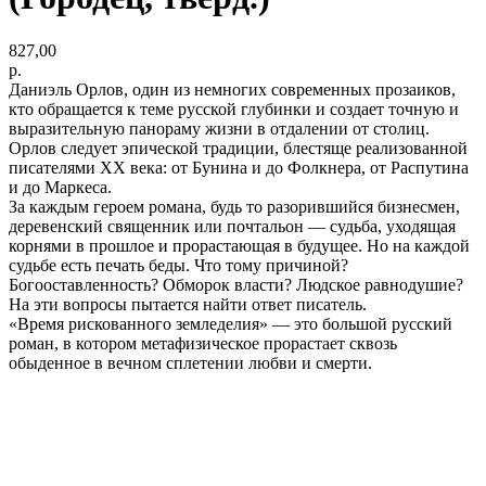
827,00
р.
Даниэль Орлов, один из немногих современных про­заиков,
кто обращается к теме русской глубинки и созда­ет точную и
выразительную панораму жизни в отдалении от столиц.
Орлов следует эпической традиции, блестяще реализованной
писателями XX века: от Бунина и до Фолкнера, от Распутина
и до Маркеса.
За каждым героем рома­на, будь то разорившийся бизнесмен,
деревенский священ­ник или почтальон — судьба, уходящая
корнями в про­шлое и прорастающая в будущее. Но на каждой
судьбе есть печать беды. Что тому причиной?
Богооставленность? Обморок власти? Людское равнодушие?
На эти вопросы пытается найти ответ писатель.
«Время рискованного зем­леделия» — это большой русский
роман, в котором мета­физическое прорастает сквозь
обыденное в вечном спле­тении любви и смерти.