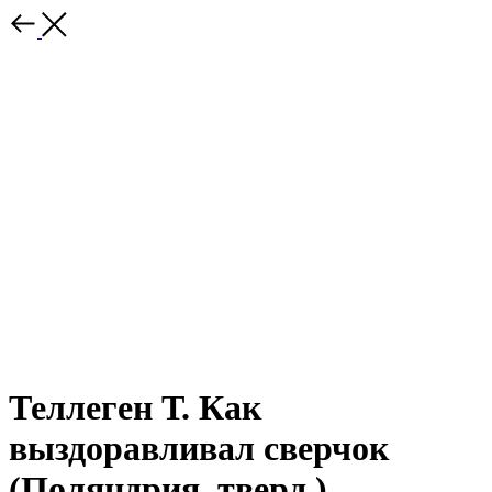
Теллеген Т. Как
выздоравливал сверчок
(Поляндрия, тверд.)