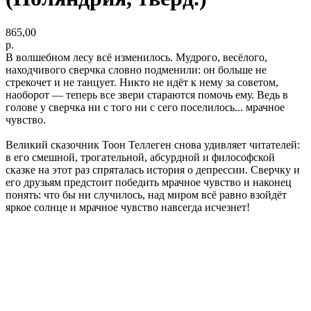
865,00
р.
В волшебном лесу всё изменилось. Мудрого, весёлого,
находчивого сверчка словно подменили: он больше не
стрекочет и не танцует. Никто не идёт к нему за советом,
наоборот — теперь все звери стараются помочь ему. Ведь в
голове у сверчка ни с того ни с сего поселилось... мрачное
чувство.
Великий сказочник Тоон Теллеген снова удивляет читателей:
в его смешной, трогательной, абсурдной и философской
сказке на этот раз спряталась история о депрессии. Сверчку и
его друзьям предстоит победить мрачное чувство и наконец
понять: что бы ни случилось, над миром всё равно взойдёт
яркое солнце и мрачное чувство навсегда исчезнет!