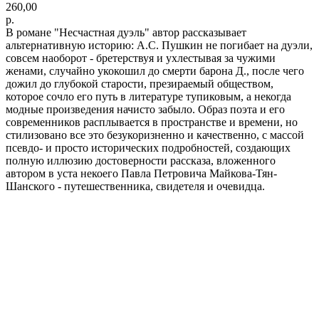
260,00
р.
В романе "Несчастная дуэль" автор рассказывает
альтернативную историю: А.С. Пушкин не погибает на дуэли,
совсем наоборот - бретерствуя и ухлестывая за чужими
женами, случайно укокошил до смерти барона Д., после чего
дожил до глубокой старости, презираемый обществом,
которое сочло его путь в литературе тупиковым, а некогда
модные произведения начисто забыло. Образ поэта и его
современников расплывается в пространстве и времени, но
стилизовано все это безукоризненно и качественно, с массой
псевдо- и просто исторических подробностей, создающих
полную иллюзию достоверности рассказа, вложенного
автором в уста некоего Павла Петровича Майкова-Тян-
Шанского - путешественника, свидетеля и очевидца.