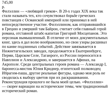
745,00
р.
Филэллин — «любящий греков». В 20-х годах XIX века так
стали называть тех, кто сочувствовал борьбе греческих
повстанцев с Османской империей или принимал в ней
непосредственное участие. Филэллином, как отправившийся
в Грецию и умерший там Байрон, считает себя главный герой
романа, отставной штабс-капитан Григорий Мосцепанов. Это
персонаж вымышленный. В отличие от моих документальных
книг, здесь я дал волю воображению, но свои узоры расшивал
по канве подлинных событий. Действие завязывается в
Нижнетагильских заводах, продолжается в Екатеринбурге,
Перми, Царском Селе, Таганроге, из России переносится в
Навплион и Александрию, и завершается в Афинах, на
Акрополе. Среди центральных героев романа — Александр I,
баронесса-мистик Юлия Криднер, египетский полководец
Ибрагим-паша, другие реальные фигуры, однако моя роль не
сводилась к выбору цветов при их раскрашивании.
Реконструкция прошлого не была моей целью. «Филэллин»
— скорее вариации на исторические темы, чем традиционный
исторический роман.