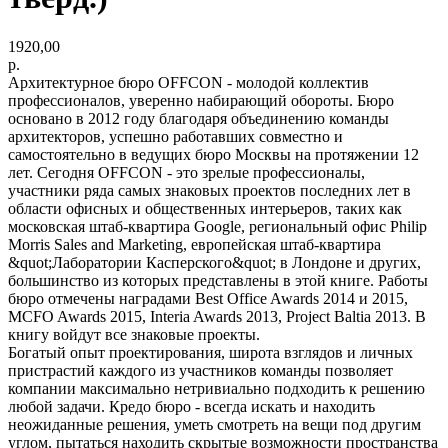
1920,00
р.
Архитектурное бюро OFFCON - молодой коллектив
профессионалов, уверенно набирающий обороты. Бюро
основано в 2012 году благодаря объединению команды
архитекторов, успешно работавших совместно и
самостоятельно в ведущих бюро Москвы на протяжении 12
лет. Сегодня OFFCON - это зрелые профессионалы,
участники ряда самых знаковых проектов последних лет в
области офисных и общественных интерьеров, таких как
московская штаб-квартира Google, региональный офис Philip
Morris Sales and Marketing, европейская штаб-квартира
&quot;Лаборатории Касперского&quot; в Лондоне и других,
большинство из которых представлены в этой книге. Работы
бюро отмечены наградами Best Office Awards 2014 и 2015,
MCFO Awards 2015, Interia Awards 2013, Project Baltia 2013. В
книгу войдут все знаковые проекты.
Богатый опыт проектирования, широта взглядов и личных
пристрастий каждого из участников команды позволяет
компании максимально нетривиально подходить к решению
любой задачи. Кредо бюро - всегда искать и находить
неожиданные решения, уметь смотреть на вещи под другим
углом, пытаться находить скрытые возможности пространства