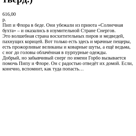
616,00
р.
Пип и Флора в беде. Они убежали из приюта «Солнечная
бухта» – и оказались в изумительной Стране Снергов.
Это волшебная страна восхитительных пиров и медведей,
пахнущих корицей. Вот только есть здесь и мрачные пещеры,
есть прожорливые великаны и коварные шуты, а ещё ведьма,
с ног до головы облачённая в пурпурные одежды.
Добрый, но забывчивый снерг по имени Горбо вызывается
помочь Пипу и Флоре. Он с радостью отведёт их домой. Если,
конечно, вспомнит, как туда попасть…