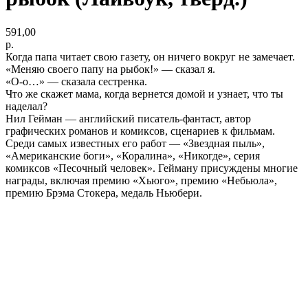
591,00
р.
Когда папа читает свою газету, он ничего вокруг не замечает.
«Меняю своего папу на рыбок!» — сказал я.
«О-о…» — сказала сестренка.
Что же скажет мама, когда вернется домой и узнает, что ты
наделал?
Нил Гейман — английский писатель-фантаст, автор
графических романов и комиксов, сценариев к фильмам.
Среди самых известных его работ — «Звездная пыль»,
«Американские боги», «Коралина», «Никогде», серия
комиксов «Песочный человек». Гейману присуждены многие
награды, включая премию «Хьюго», премию «Небьюла»,
премию Брэма Стокера, медаль Ньюбери.