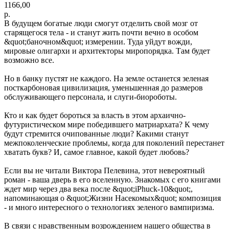
1166,00
р.
В будущем богатые люди смогут отделить свой мозг от
старящегося тела - и станут жить почти вечно в особом
&quot;баночном&quot; измерении. Туда уйдут вожди,
мировые олигархи и архитекторы миропорядка. Там будет
возможно все.
Но в банку пустят не каждого. На земле останется зеленая
посткарбоновая цивилизация, уменьшенная до размеров
обслуживающего персонала, и слуги-биороботы.
Кто и как будет бороться за власть в этом архаично-
футуристическом мире победившего матриархата? К чему
будут стремится очипованные люди? Какими станут
межпоколенческие проблемы, когда для поколений перестанет
хватать букв? И, самое главное, какой будет любовь?
Если вы не читали Виктора Пелевина, этот невероятный
роман - ваша дверь в его вселенную. Знакомых с его книгами
ждет мир через два века после &quot;iPhuck-10&quot;,
напоминающая о &quot;Жизни Насекомых&quot; композиция
- и много интересного о технологиях зеленого вампиризма.
В связи с нравственным возрождением нашего общества в