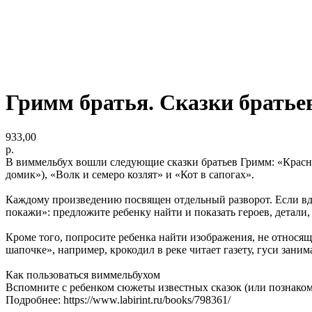
Гримм братья. Сказки братье
933,00
р.
В виммельбух вошли следующие сказки братьев Гримм: «Красна
домик»), «Волк и семеро козлят» и «Кот в сапогах».
Каждому произведению посвящен отдельный разворот. Если вдру
покажи»: предложите ребенку найти и показать героев, детали
Кроме того, попросите ребенка найти изображения, не относя
шапочке», например, крокодил в реке читает газету, гуси зани
Как пользоваться виммельбухом
Вспомните с ребенком сюжеты известных сказок (или познакомь
Подробнее: https://www.labirint.ru/books/798361/