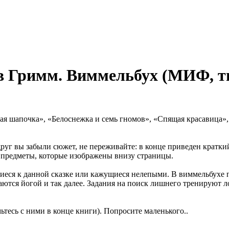
в Гримм. Виммельбух (МИФ, тв
я шапочка», «Белоснежка и семь гномов», «Спящая красавица», 
г вы забыли сюжет, не переживайте: в конце приведен краткий 
, предметы, которые изображены внизу страницы.
щиеся к данной сказке или кажущиеся нелепыми. В виммельбухе
маются йогой и так далее. Задания на поиск лишнего тренируют 
тесь с ними в конце книги). Попросите маленького..