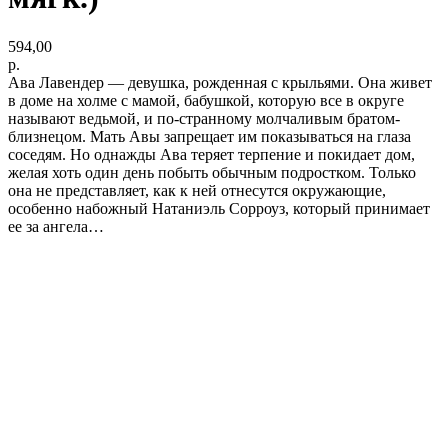
594,00
р.
Ава Лавендер — девушка, рожденная с крыльями. Она живет
в доме на холме с мамой, бабушкой, которую все в округе
называют ведьмой, и по-странному молчаливым братом-
близнецом. Мать Авы запрещает им показываться на глаза
соседям. Но однажды Ава теряет терпение и покидает дом,
желая хоть один день побыть обычным подростком. Только
она не представляет, как к ней отнесутся окружающие,
особенно набожный Натаниэль Сорроуз, который принимает
ее за ангела…