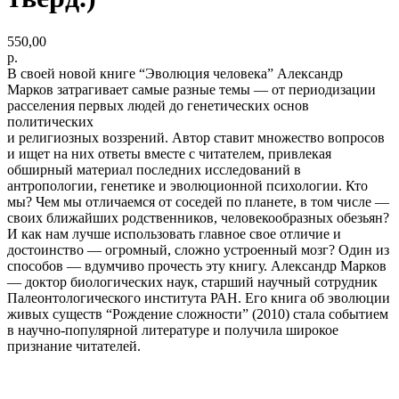
550,00
р.
В своей новой книге “Эволюция человека” Александр
Марков затрагивает самые разные темы — от периодизации
расселения первых людей до генетических основ
политических
и религиозных воззрений. Автор ставит множество вопросов
и ищет на них ответы вместе с читателем, привлекая
обширный материал последних исследований в
антропологии, генетике и эволюционной психологии. Кто
мы? Чем мы отличаемся от соседей по планете, в том числе —
своих ближайших родственников, человекообразных обезьян?
И как нам лучше использовать главное свое отличие и
достоинство — огромный, сложно устроенный мозг? Один из
способов — вдумчиво прочесть эту книгу. Александр Марков
— доктор биологических наук, старший научный сотрудник
Палеонтологического института РАН. Его книга об эволюции
живых существ “Рождение сложности” (2010) стала событием
в научно-популярной литературе и получила широкое
признание читателей.