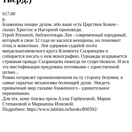
617,00
р.
Блаженны нищие духом, ибо ваше есть Царствие Божие -
сказал Христос в Нагорной проповеди.
Герой Репиной, библиотекарь Лев - современный юродивый,
который в свои 32 года не касался женщины, но понимает
птиц и животных. Лев одержим судьбой поэта
мандельштамовского круга Климента Сызранцева и
собирается писать о нем монографию. Однажды вскрывается
страшная правда: Сызранцева никогда не существовало. И вся
эта мистификация придумана потомками с единственной
целью...
Роман потрясает проникновением на ту сторону безумия, в
самые скрытые механизмы болеющей души. Увидеть
привычный мир глазами блаженного - удивительное
переживание.
Для тех, кому близка проза Аллы Горбуновой, Марии
Степановой и Марианны Ионовой.
Подробнее: https://www.labirint.ru/books/800592/