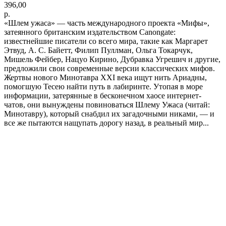
396,00
р.
«Шлем ужаса» — часть международного проекта «Мифы»,
затеянного британским издательством Canongate:
известнейшие писатели со всего мира, такие как Маргарет
Этвуд, А. С. Байетт, Филип Пуллман, Ольга Токарчук,
Мишель Фейбер, Нацуо Кирино, Дубравка Угрешич и другие,
предложили свои современные версии классических мифов.
Жертвы нового Минотавра XXI века ищут нить Ариадны,
помогшую Тесею найти путь в лабиринте. Утопая в море
информации, затерянные в бесконечном хаосе интернет-
чатов, они вынуждены повиноваться Шлему Ужаса (читай:
Минотавру), который снабдил их загадочными никами, — и
все же пытаются нащупать дорогу назад, в реальный мир...