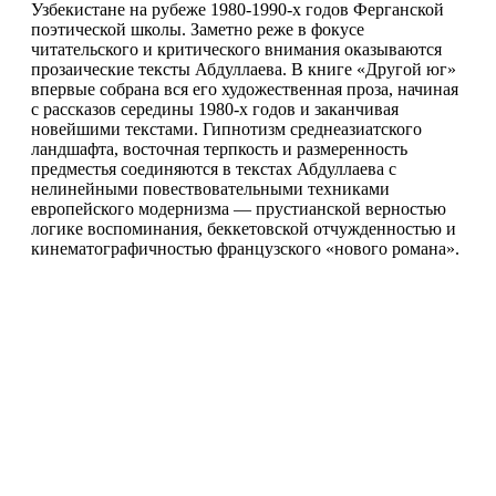
Узбекистане на рубеже 1980-1990-х годов Ферганской
поэтической школы. Заметно реже в фокусе
читательского и критического внимания оказываются
прозаические тексты Абдуллаева. В книге «Другой юг»
впервые собрана вся его художественная проза, начиная
с рассказов середины 1980-х годов и заканчивая
новейшими текстами. Гипнотизм среднеазиатского
ландшафта, восточная терпкость и размеренность
предместья соединяются в текстах Абдуллаева с
нелинейными повествовательными техниками
европейского модернизма — прустианской верностью
логике воспоминания, беккетовской отчужденностью и
кинематографичностью французского «нового романа».