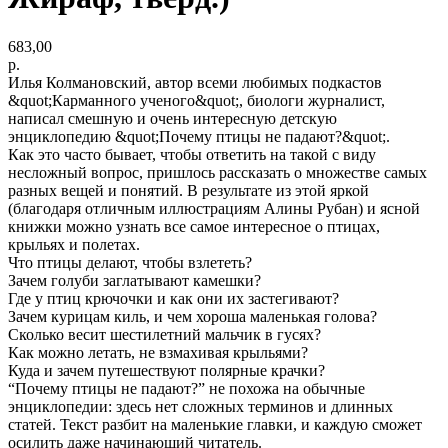
683,00
р.
Илья Колмановский, автор всеми любимых подкастов
&quot;Карманного ученого&quot;, биологи журналист,
написал смешную и очень интересную детскую
энциклопедию &quot;Почему птицы не падают?&quot;.
Как это часто бывает, чтобы ответить на такой с виду
несложный вопрос, пришлось рассказать о множестве самых
разных вещей и понятий. В результате из этой яркой
(благодаря отличным иллюстрациям Алины Рубан) и ясной
книжки можно узнать все самое интересное о птицах,
крыльях и полетах.
Что птицы делают, чтобы взлететь?
Зачем голуби заглатывают камешки?
Где у птиц крючочки и как они их застегивают?
Зачем курицам киль, и чем хороша маленькая голова?
Сколько весит шестилетний мальчик в гусях?
Как можно летать, не взмахивая крыльями?
Куда и зачем путешествуют полярные крачки?
“Почему птицы не падают?” не похожа на обычные
энциклопедии: здесь нет сложных терминов и длинных
статей. Текст разбит на маленькие главки, и каждую сможет
осилить даже начинающий читатель.