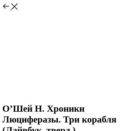
О’Шей Н. Хроники
Люциферазы. Три корабля
(Лайвбук, тверд.)