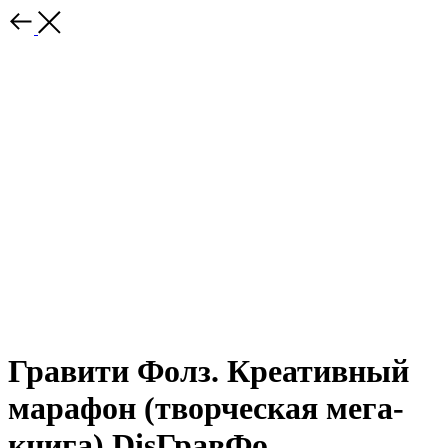
Гравити Фолз. Креативный
марафон (творческая мега-
книга) DisГравФо