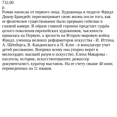
732,00
р.
Роман написан от первого лица. Художница и педагог Фридл
Дикер Брандейс пересматривает свою жизнь после того, как
ее физическое существование было прервано гибелью в
газовой камере. В образе главной героини предстает судьба
целого поколения европейских художников, чья юность
пришлась на Первую, а зрелость на Вторую мировую войну.
Фридл, ученица великих реформаторов искусства - И. Иттена,
А. Шёнберга, В. Кандинского и П. Клее - в концлагере учит
детей рисованию. Вопреки всему она упорно верит в
милосердие, высший разум и искусство. Елена Макарова -
писатель, историк, искусствотерапевт, режиссер
документалист, куратор выставок. На ее счету свыше 40 книг,
переведенных на 11 языков.