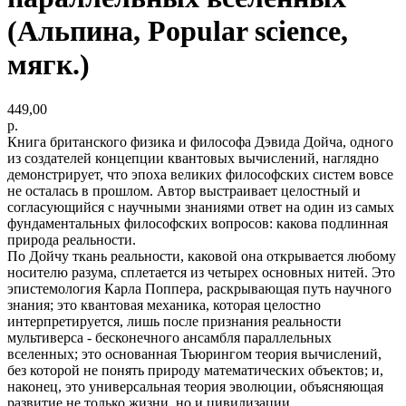
(Альпина, Popular science,
мягк.)
449,00
р.
Книга британского физика и философа Дэвида Дойча, одного
из создателей концепции квантовых вычислений, наглядно
демонстрирует, что эпоха великих философских систем вовсе
не осталась в прошлом. Автор выстраивает целостный и
согласующийся с научными знаниями ответ на один из самых
фундаментальных философских вопросов: какова подлинная
природа реальности.
По Дойчу ткань реальности, каковой она открывается любому
носителю разума, сплетается из четырех основных нитей. Это
эпистемология Карла Поппера, раскрывающая путь научного
знания; это квантовая механика, которая целостно
интерпретируется, лишь после признания реальности
мультиверса - бесконечного ансамбля параллельных
вселенных; это основанная Тьюрингом теория вычислений,
без которой не понять природу математических объектов; и,
наконец, это универсальная теория эволюции, объясняющая
развитие не только жизни, но и цивилизации.