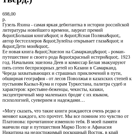
698,00
р.
Гузель Яхина - самая яркая дебютантка в истории российской
литературы новейшего времени, лауреат премий
&quot;Большая книга&quot; и &quot;Ясная Поляна&quot;,
автор бестселлеров &quot;Зулейха открывает глаза&quot; и
&quot;Дети мои&quot;.
Ее новая книга &quot;Эшелон на Самарканд&quot; - роман-
путешествие и своего рода &quot;красный истерн&quot;. 1923
год. Начальник эшелона Деев и комиссар Белая эвакуируют
пять сотен беспризорных детей из Казани в Самарканд.
Череда захватывающих и страшных приключений в пути,
обширная география - от лесов Поволжья и казахских степей к
пустыням Кызыл-Кума и горам Туркестана, палитра судеб и
характеров: крестьяне-беженцы, чекисты, казаки,
эксцентричный мир маленьких бродяг с их языком,
психологией, суеверием и надеждами…
«Могу сказать, что такие книги рождаются очень редко и
меняют каждого, кто прочтет. Мы все помним это чувство от
Платонова: прочитанное изменило тебя. В моей памяти
маячили еще и путешествия Марко Поло и Афанасия
Никитина на недостижимый роскошный Восток, в край