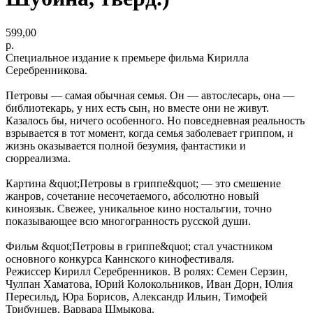
599,00
р.
Специальное издание к премьере фильма Кирилла
Серебренникова.
Петровы — самая обычная семья. Он — автослесарь, она —
библиотекарь, у них есть сын, но вместе они не живут.
Казалось бы, ничего особенного. Но повседневная реальность
взрывается в тот момент, когда семья заболевает гриппом, и
жизнь оказывается полной безумия, фантастики и
сюрреализма.
Картина &quot;Петровы в гриппе&quot; — это смешение
жанров, сочетание несочетаемого, абсолютно новый
киноязык. Свежее, уникальное кино ностальгии, точно
показывающее всю многогранность русской души.
Фильм &quot;Петровы в гриппе&quot; стал участником
основного конкурса Каннского кинофестиваля.
Режиссер Кирилл Серебренников. В ролях: Семен Серзин,
Чулпан Хаматова, Юрий Колокольников, Иван Дорн, Юлия
Пересильд, Юра Борисов, Александр Ильин, Тимофей
Трибунцев, Варвара Шмыкова.