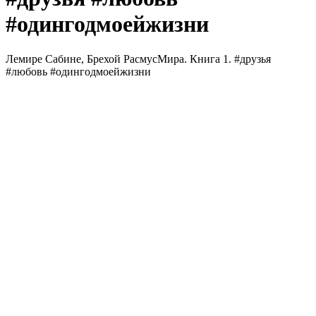
#одингодмоейжизни
Лемире Сабине, Брехой РасмусМира. Книга 1. #друзья
#любовь #одингодмоейжизни