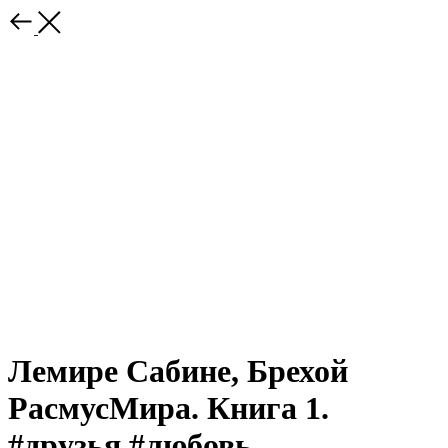
Лемире Сабине, Брехой
РасмусМира. Книга 1.
#друзья #любовь