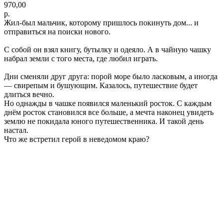
970,00
р.
Жил-был мальчик, которому пришлось покинуть дом... и
отправиться на поиски нового.
С собой он взял книгу, бутылку и одеяло. А в чайную чашку
набрал земли с того места, где любил играть.
Дни сменяли друг друга: порой море было ласковым, а иногда
— свирепым и бушующим. Казалось, путешествие будет
длиться вечно.
Но однажды в чашке появился маленький росток. С каждым
днём росток становился все больше, а мечта наконец увидеть
землю не покидала юного путешественника. И такой день
настал.
Что же встретил герой в неведомом краю?